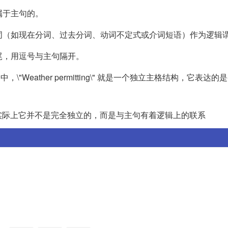
属于主句的。
动词（如现在分词、过去分词、动词不定式或介词短语）作为逻辑
尾，用逗号与主句隔开。
a walk.\" 中，\"Weather permitting\" 就是一个独立主格结构，它表
实际上它并不是完全独立的，而是与主句有着逻辑上的联系