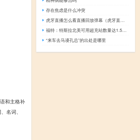
存在焦虑是什么冲突
虎牙直播怎么看直播回放弹幕（虎牙直播怎么看直播回放）
福特：特斯拉北美可用超充站数量达1.5万个比此前估计的增加25%
“来车去马谩孔总”的出处是哪里
语和主格补
词、名词、