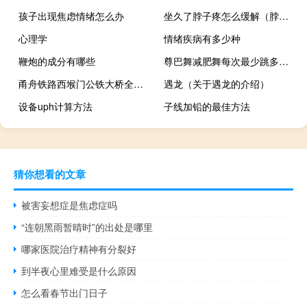
孩子出现焦虑情绪怎么办
坐久了脖子疼怎么缓解（脖子疼怎么缓解）
心理学
情绪疾病有多少种
鞭炮的成分有哪些
尊巴舞减肥舞每次最少跳多长时间
甬舟铁路西堠门公铁大桥全面动工 系世界最大跨径公铁大桥
遇龙（关于遇龙的介绍）
设备uph计算方法
子线加铅的最佳方法
猜你想看的文章
被害妄想症是焦虑症吗
“连朝黑雨暂晴时”的出处是哪里
哪家医院治疗精神有分裂好
到半夜心里难受是什么原因
怎么看春节出门日子