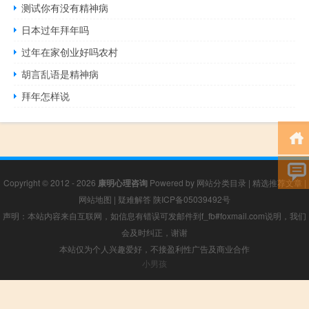
测试你有没有精神病
日本过年拜年吗
过年在家创业好吗农村
胡言乱语是精神病
拜年怎样说
Copyright © 2012 - 2026
康明心理咨询
Powered by
网站分类目录
|
精选推荐文章
|
网站地图
|
疑难解答
陕ICP备05039492号
声明：本站内容来自互联网，如信息有错误可发邮件到f_fb#foxmail.com说明，我们
会及时纠正，谢谢
本站仅为个人兴趣爱好，不接盈利性广告及商业合作
小男孩