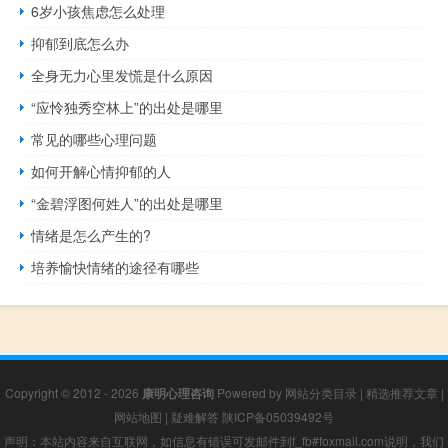
6岁小孩焦虑怎么处理
抑郁到底怎么办
全身无力心里发慌是什么原因
“应怜独秀空林上”的出处是哪里
常见的哪些心理问题
如何开解心情抑郁的人
“金碧浮图何姓人”的出处是哪里
情绪是怎么产生的?
培养愉快情绪的途径有哪些
Copyright © 2012 - 2026
康明心理咨询
Powered by
网站分类目录
|
精选推荐文章
|
网站地图
|
疑难解答
陕ICP备05039492号
声明：本站内容来自互联网，如信息有错误可发邮件到f_fb#foxmail.com说明，我们