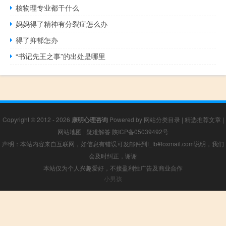
核物理专业都干什么
妈妈得了精神有分裂症怎么办
得了抑郁怎办
“书记先王之事”的出处是哪里
Copyright © 2012 - 2026
康明心理咨询
Powered by
网站分类目录
|
精选推荐文章
|
网站地图
|
疑难解答
陕ICP备05039492号
声明：本站内容来自互联网，如信息有错误可发邮件到f_fb#foxmail.com说明，我们
会及时纠正，谢谢
本站仅为个人兴趣爱好，不接盈利性广告及商业合作
小男孩