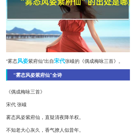
风姿
宋代
“雾态
紫府仙”出自
张嵲的《偶成梅咏三首》。
“雾态风姿紫府仙”全诗
《偶成梅咏三首》
宋代 张嵲
雾态风姿紫府仙，直疑清夜降羊权。
不知老大心灰久，香气撩人似昔年。