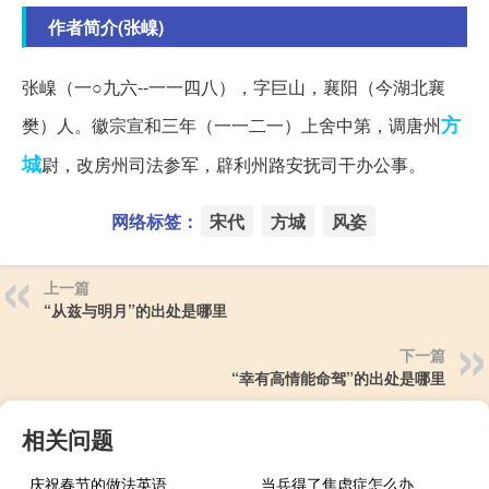
作者简介(张嵲)
张嵲（一○九六--一一四八），字巨山，襄阳（今湖北襄
方
樊）人。徽宗宣和三年（一一二一）上舍中第，调唐州
城
尉，改房州司法参军，辟利州路安抚司干办公事。
网络标签：
宋代
方城
风姿
上一篇
“从兹与明月”的出处是哪里
下一篇
“幸有高情能命驾”的出处是哪里
相关问题
庆祝春节的做法英语
当兵得了焦虑症怎么办