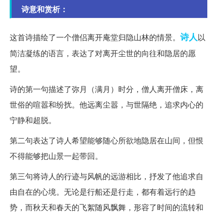
诗意和赏析：
诗人
这首诗描绘了一个僧侣离开庵堂归隐山林的情景。
以
简洁凝练的语言，表达了对离开尘世的向往和隐居的愿
望。
诗的第一句描述了弥月（满月）时分，僧人离开僧床，离
世俗的喧嚣和纷扰。他远离尘嚣，与世隔绝，追求内心的
宁静和超脱。
第二句表达了诗人希望能够随心所欲地隐居在山间，但恨
不得能够把山景一起带回。
第三句将诗人的行迹与风帆的远游相比，抒发了他追求自
由自在的心境。无论是行船还是行走，都有着远行的趋
势，而秋天和春天的飞絮随风飘舞，形容了时间的流转和