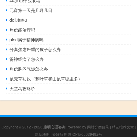
40岁用什么眼霜
元宵第一天是几月几日
doll攻略3
焦虑能治疗吗
ptsd属于精神病吗
分离焦虑严重的孩子怎么办
得神经病了怎么办
焦虑胸闷气短怎么办
鼠壳草功效（梦叶草和山鼠草哪里多）
天堂岛攻略桥
Copyright © 2012 - 2026
康明心理咨询
Powered by
网站分类目录
|
精选推荐文章
|
网站地图
|
疑难解答
陕ICP备05039492号