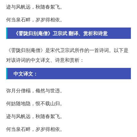
迹与风帆远，秋随春絮飞。
何当泉石畔，岁岁得相依。
《霅陇归别庵僧》卫宗武 翻译、赏析和诗意
《霅陇归别庵僧》是宋代卫宗武所作的一首诗词。以下是
对该诗词的中文译文、诗意和赏析：
中文译文：
弥月分僧榻，翛然与世违。
何妨随地隐，恨不载山归。
迹与风帆远，秋随春絮飞。
何当泉石畔，岁岁得相依。