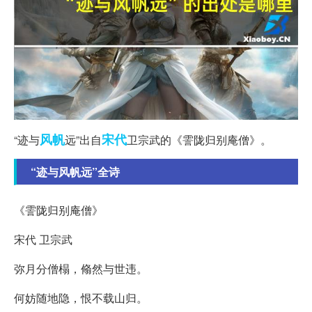
风帆
宋代
“迹与
远”出自
卫宗武的《霅陇归别庵僧》。
“迹与风帆远”全诗
《霅陇归别庵僧》
宋代 卫宗武
弥月分僧榻，翛然与世违。
何妨随地隐，恨不载山归。