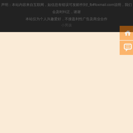
声明：本站内容来自互联网，如信息有错误可发邮件到f_fb#foxmail.com说明，我们
会及时纠正，谢谢
本站仅为个人兴趣爱好，不接盈利性广告及商业合作
小男孩