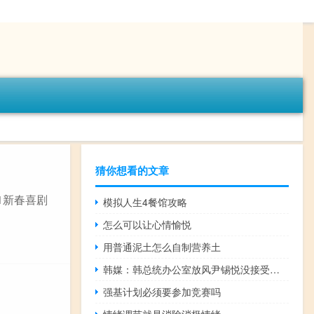
猜你想看的文章
21新春喜剧
模拟人生4餐馆攻略
怎么可以让心情愉悦
用普通泥土怎么自制营养土
韩媒：韩总统办公室放风尹锡悦没接受总理罢免建议案其将继续履职
强基计划必须要参加竞赛吗
情绪调节就是消除消极情绪