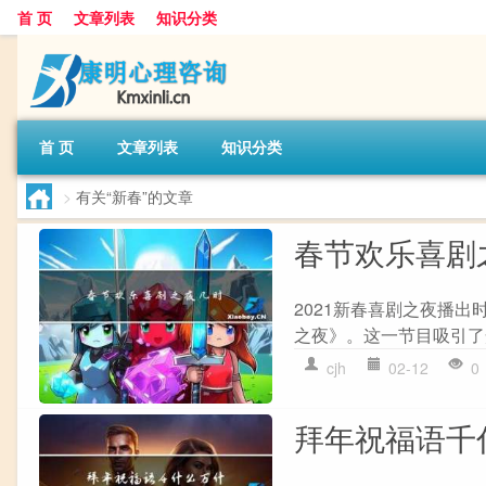
首 页
文章列表
知识分类
首 页
文章列表
知识分类
>
有关“新春”的文章
春节欢乐喜剧
2021新春喜剧之夜播出时
之夜》。这一节目吸引了
cjh
02-12
0
拜年祝福语千