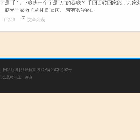
字是“千”，下联头一个字是“万”的春联？ 千回百转回家路，万家
感受千家万户的团圆喜庆。 带有数字的...
723
文章列表
章
|
网站地图
|
疑难解答
陕ICP备05039492号
，我们会及时纠正，谢谢