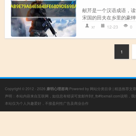
献芹是一个汉语成语，读音
宋国的田夫在乡里的豪绅
xr
12-23
0
1
Copyright © 2012 - 2026
康明心理咨询
Powered by
网站分类目录
|
精选推荐文
声明：本站内容来自互联网，如信息有错误可发邮件到f_fb#foxmail.com说明
本站仅为个人兴趣爱好，不接盈利性广告及商业合作