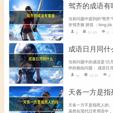
驾齐的成语有
当前问题中提到的“驾齐”
并驾齐驱 拼音 ：bìng ji
jr
01-01
0
成语日月同什
当前问题中的成语是“日月同辉
伴的相似问题： 成语日月
cy
12-31
0
天各一方是指
天各一方不是指死人的。
虽然在现代日常用语中，人