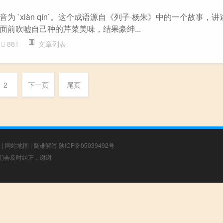
为 `xiàn qín`。这个成语源自《列子·杨朱》中的一个故事，
面前吹嘘自己种的芹菜美味，结果豪绅...
881
文章列表
2
下一页
尾页
章
|
网站地图
|
疑难解答
陕ICP备05039492号
，我们会及时纠正，谢谢