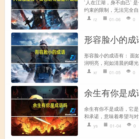
`人在江湖，身不由己`
约束的限制，无法完全自
rz
01-06
0
形容脸小的成
形容脸小的成语有： 面
润明亮，宛如清晨的曙光。
xr
01-05
0
余生有你是成
余生有你不是成语，它是
和承诺，意味着希望与对
ys
01-04
0