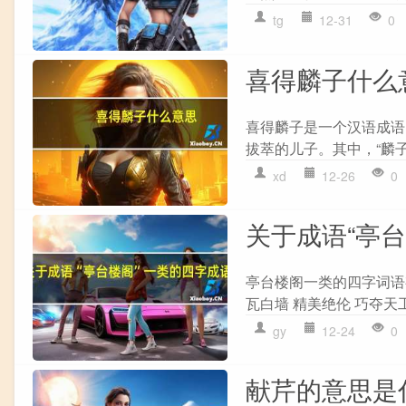
tg
12-31
0
喜得麟子什么
喜得麟子是一个汉语成语
拔萃的儿子。其中，“麟子
xd
12-26
0
关于成语“亭
亭台楼阁一类的四字词语有
瓦白墙 精美绝伦 巧夺天工
gy
12-24
0
献芹的意思是