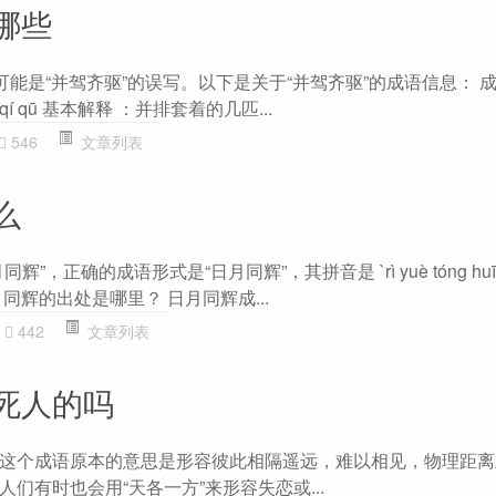
哪些
可能是“并驾齐驱”的误写。以下是关于“并驾齐驱”的成语信息： 成
à qí qū 基本解释 ：并排套着的几匹...
546
文章列表
么
”，正确的成语形式是“日月同辉”，其拼音是 `rì yuè tóng hu
同辉的出处是哪里？ 日月同辉成...
442
文章列表
死人的吗
这个成语原本的意思是形容彼此相隔遥远，难以相见，物理距离
们有时也会用“天各一方”来形容失恋或...