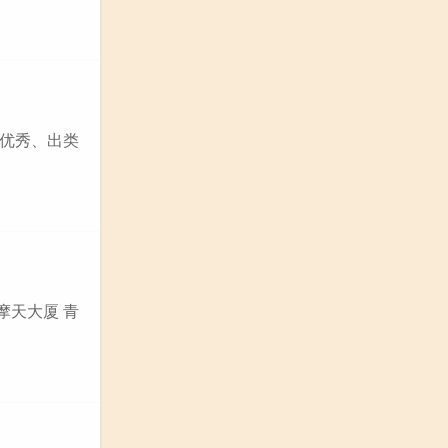
优秀、出类
摩天大厦 青