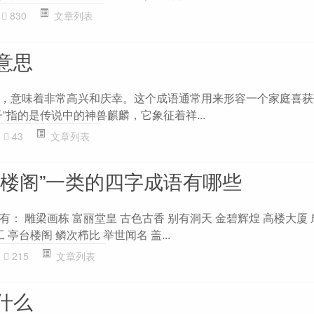
830
文章列表
意思
，意味着非常高兴和庆幸。这个成语通常用来形容一个家庭喜获
”指的是传说中的神兽麒麟，它象征着祥...
43
文章列表
台楼阁”一类的四字成语有哪些
： 雕梁画栋 富丽堂皇 古色古香 别有洞天 金碧辉煌 高楼大厦 
 亭台楼阁 鳞次栉比 举世闻名 盖...
215
文章列表
什么