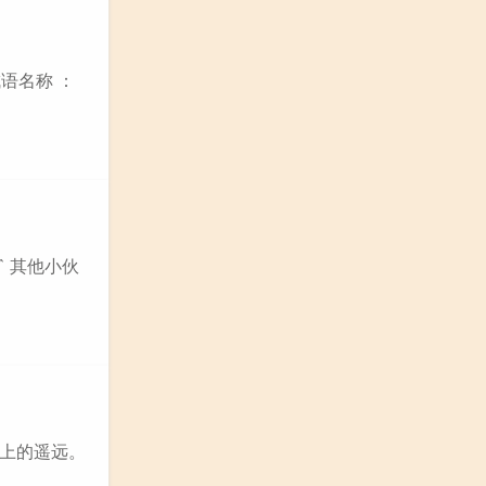
语名称 ：
ī` 其他小伙
上的遥远。