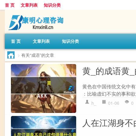
首 页
文章列表
知识分类
首 页
文章列表
知识分类
>
有关“成语”的文章
黄_的成语黄
黄色在中国传统文化中有着
：比喻虚幻不实的事和欲望的
h_
01-06
0
人在江湖身不