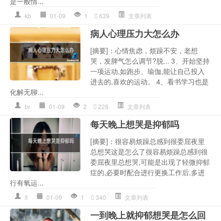
是一般情...
kb
01-09
1
639
文章列表
病人心理压力大怎么办
[摘要]：心情焦虑，烦躁不安，老想
哭，发脾气怎么调节?脱... 3、开始坚持
一项运动,如跑步、瑜伽,能让自己投入
进去的,喜欢的运动。 4、看书学习也是
化解无聊...
br
01-09
2
228
文章列表
每天晚上想哭是抑郁吗
[摘要]：很容易烦躁总感到很委屈夜里
总想哭这是怎么了很容易烦躁总感到很
委屈夜里总想哭,可能是出现了轻微抑郁
症的,必要时配合进行更换工作后,多进
行有氧运...
lt
01-09
1
340
文章列表
一到晚上就抑郁想哭是怎么回