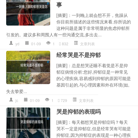
事
[摘要]：一到晚上就会想不开，焦躁从
你目前所描述的这些情况来看,你所说的
这种问题是属于非常明显的焦虑抑郁所
引发的。建议多和周围人有一些沟通交流,多出去...
yd
01-09
1
832
文章列表
经常哭是不是抑郁
[摘要]：总是想哭还睡不着觉是不是抑
郁症病情分析:您好,抑郁症是一种常见
的心理疾病,容易感到抑郁的原因可能是
基因引起的,与心理因素和外在环境(如,
失去挚爱...
jc
01-09
1
729
文章列表
哭是抑郁的表现吗
[摘要]：每天都想哭是抑郁症吗？每天
哭不一定是抑郁症,但是经常哭有可能是
抑郁症,因为抑郁症的表现是一种心理疾