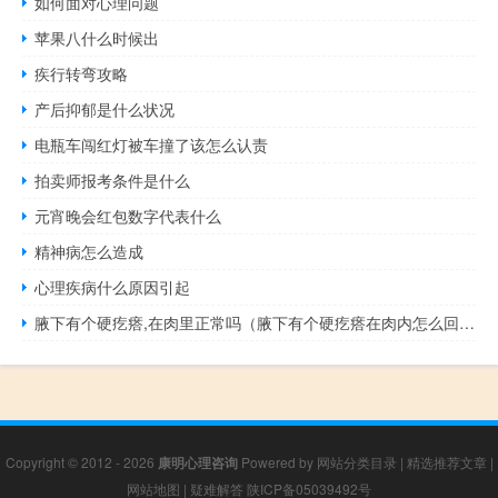
如何面对心理问题
苹果八什么时候出
疾行转弯攻略
产后抑郁是什么状况
电瓶车闯红灯被车撞了该怎么认责
拍卖师报考条件是什么
元宵晚会红包数字代表什么
精神病怎么造成
心理疾病什么原因引起
腋下有个硬疙瘩,在肉里正常吗（腋下有个硬疙瘩在肉内怎么回事）
Copyright © 2012 - 2026
康明心理咨询
Powered by
网站分类目录
|
精选推荐文章
|
网站地图
|
疑难解答
陕ICP备05039492号