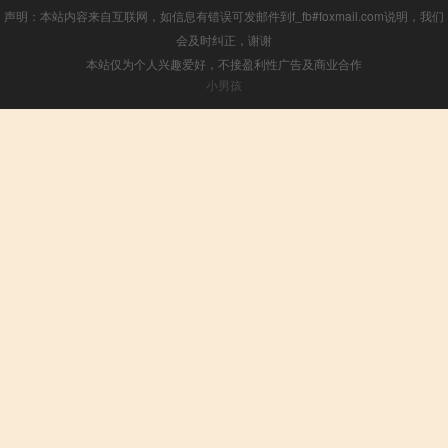
声明：本站内容来自互联网，如信息有错误可发邮件到f_fb#foxmail.com说明，我们
会及时纠正，谢谢
本站仅为个人兴趣爱好，不接盈利性广告及商业合作
小男孩