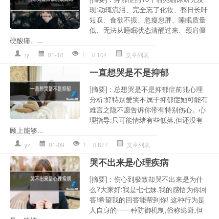
现:动辄流泪、完全忘了化妆、整日长吁
短叹、食欲不振、忽瘦忽胖、睡眠质量
低、无法从睡眠状态清醒过来、颈肩僵
硬酸痛、...
ry
01-10
1
104
文章列表
一直想哭是不是抑郁
[摘要]：总想哭是不是抑郁症前兆心理
分析:好特别爱哭不属于抑郁症她可能有
难言之隐不愿告诉你带有特别伤心。心
理指导:只可能情绪有些低落,但还没有
顾上能够...
yz
01-09
1
877
文章列表
哭不出来是心理疾病
[摘要]：伤心到极致却哭不出来是为什
么?大家好:我是七七妹,我的感悟为你回
答!希望我的回答能帮到你! 这种行为是
人自身的一一种防御机制,俗称逃避,但