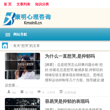
首 页
文章列表
知识分类
网站导航
>
有关“想哭”的文章
为什么一直想哭,是抑郁吗
[摘要]：总是想哭怎么回事问题分析:您
好,你最近总是想哭,敏感多疑,抑郁症的
情绪症状主要体现在情绪低沉、思维迟
缓和运动抑制等几个方面。指导建议:建
议您要...
ws
01-10
6
916
文章列表
容易哭是抑郁的表现吗
[摘要]：抑郁症的10个前兆临床研究发