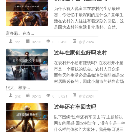
为什么有人说童年在农村的生活最难
忘，你记忆中最深刻的是什么? 童年生
活在农村的人往往有着深刻的回忆，这
是因为农村的生活非常质朴、自然、丰
富多彩。在农...
ncg
02-12
0
490
春节2024
过年在家创业好吗农村
在农村开小超市赚钱吗? 在农村开小超
市是一个赚钱的机会。农村人口众多，
而每天的生活必需品如油盐酱醋都是农
村居民必备的，因此小超市的销售市场
很大。根据...
gnz
02-12
0
621
春节2024
过年还有车回去吗
以下围绕“过年还有车回去吗”主题解决
网友的困惑 回农村过年，没有车是一种
什么样的体验? 大家好，我是每日说三