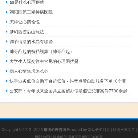
as是什么心理疾病
朝阳区第三精神病医院
怎样让心情愉悦
梦幻西游后山玩法
调节情绪的水晶有哪些
帅哥凸起的裤裆视频（帅哥凸起）
大学生人际交往中常见的心理困扰是
病人心情焦虑怎么办
快手业务低价自助平台超低价 - 抖音点赞自助服务下单10个赞
公安部：今年以来全国共立案侦办假章假证犯罪案件7700余起
Copyright © 2012 - 2026
康明心理咨询
Powered by
网站分类目录
|
精选推荐文章
|
网站地图
|
疑难解答
陕ICP备05039492号