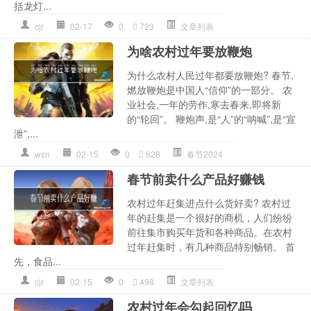
括龙灯...
cjr
02-17
0
723
文章列表
为啥农村过年要放鞭炮
为什么农村人民过年都要放鞭炮? 春节,
燃放鞭炮是中国人“信仰”的一部分。 农
业社会,一年的劳作,寒去春来,即将新
的“轮回”。 鞭炮声,是“人”的“呐喊”,是“宣
泄”,...
wsn
02-15
0
628
春节2024
春节前卖什么产品好赚钱
农村过年赶集进点什么货好卖? 农村过
年的赶集是一个很好的商机，人们纷纷
前往集市购买年货和各种商品。在农村
过年赶集时，有几种商品特别畅销。 首
先，食品...
cjr
02-15
0
498
文章列表
农村过年会勾起回忆吗