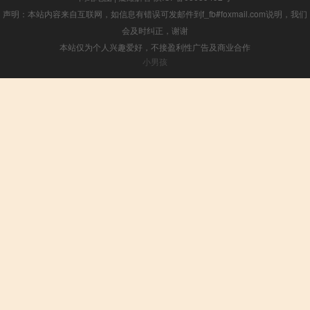
声明：本站内容来自互联网，如信息有错误可发邮件到f_fb#foxmail.com说明，我们
会及时纠正，谢谢
本站仅为个人兴趣爱好，不接盈利性广告及商业合作
小男孩