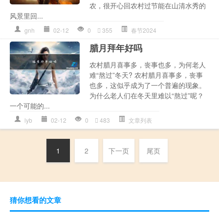
农，很开心回农村过节能在山清水秀的
风景里回...
gnh
02-12
0
355
春节2024
腊月拜年好吗
农村腊月喜事多，丧事也多，为何老人
难“熬过”冬天? 农村腊月喜事多，丧事
也多，这似乎成为了一个普遍的现象。
为什么老人们在冬天里难以“熬过”呢？
一个可能的...
lyb
02-12
0
483
文章列表
1
2
下一页
尾页
猜你想看的文章