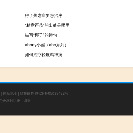
得了焦虑症要怎治序
“精意严恭”的出处是哪里
描写“椰子”的诗句
abbey小熙（abp系列）
如何治疗轻度精神病
章
|
网站地图
|
疑难解答
陕ICP备05039492号
，我们会及时纠正，谢谢