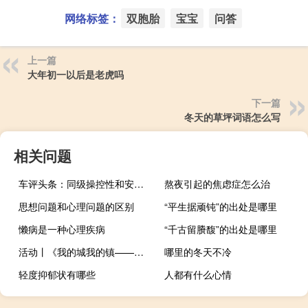
网络标签：
双胞胎
宝宝
问答
上一篇
大年初一以后是老虎吗
下一篇
冬天的草坪词语怎么写
相关问题
车评头条：同级操控性和安全性最强 这款SUV真的厉害
熬夜引起的焦虑症怎么治
思想问题和心理问题的区别
“平生据顽钝”的出处是哪里
懒病是一种心理疾病
“千古留賸馥”的出处是哪里
活动丨《我的城我的镇——景漂的故事》图书分享会成功举办 到底什么情况嘞
哪里的冬天不冷
轻度抑郁状有哪些
人都有什么心情