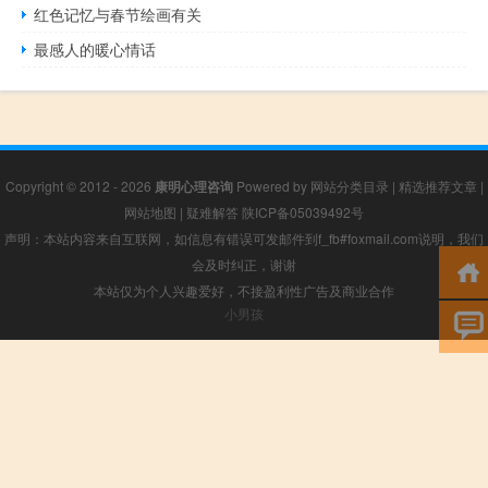
红色记忆与春节绘画有关
最感人的暖心情话
Copyright © 2012 - 2026
康明心理咨询
Powered by
网站分类目录
|
精选推荐文章
|
网站地图
|
疑难解答
陕ICP备05039492号
声明：本站内容来自互联网，如信息有错误可发邮件到f_fb#foxmail.com说明，我们
会及时纠正，谢谢
本站仅为个人兴趣爱好，不接盈利性广告及商业合作
小男孩